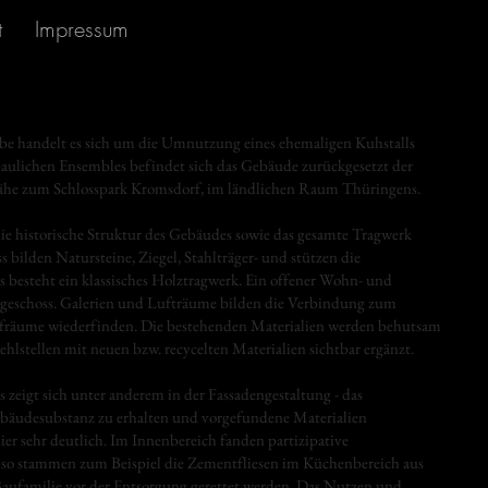
t
Impressum
abe handelt es sich um die Umnutzung eines ehemaligen Kuhstalls
aulichen Ensembles befindet sich das Gebäude zurückgesetzt der
Nähe zum Schlosspark Kromsdorf, im ländlichen Raum Thüringens.
e historische Struktur des Gebäudes sowie das gesamte Tragwerk
s bilden Natursteine, Ziegel, Stahlträger- und stützen die
besteht ein klassisches Holztragwerk. Ein offener Wohn- und
rdgeschoss. Galerien und Lufträume bilden die Verbindung zum
lafräume wiederfinden. Die bestehenden Materialien werden behutsam
lstellen mit neuen bzw. recycelten Materialien sichtbar ergänzt.
s zeigt sich unter anderem in der Fassadengestaltung - das
ebäudesubstanz zu erhalten und vorgefundene Materialien
er sehr deutlich. Im Innenbereich fanden partizipative
so stammen zum Beispiel die Zementfliesen im Küchenbereich aus
Baufamilie vor der Entsorgung gerettet werden. Das Nutzen und