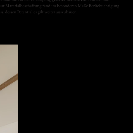
ur Materialbeschaffung fand im besonderen Maße Berücksichtigung
s, dessen Potential es gilt weiter auszubauen.