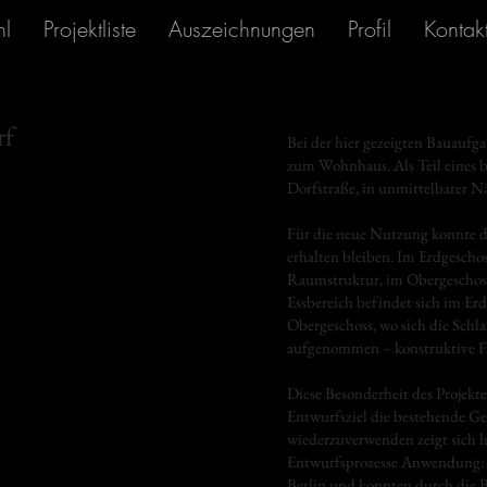
hl
Projektliste
Auszeichnungen
Profil
Kontak
rf
Bei der hier gezeigten Bauaufg
zum Wohnhaus. Als Teil eines b
Dorfstraße, in unmittelbarer 
Für die neue Nutzung konnte di
erhalten bleiben. Im Erdgeschos
Raumstruktur, im Obergeschoss 
Essbereich befindet sich im E
Obergeschoss, wo sich die Sch
aufgenommen – konstruktive Feh
Diese Besonderheit des Projekte
Entwurfsziel die bestehende G
wiederzuverwenden zeigt sich hi
Entwurfsprozesse Anwendung: 
Berlin und konnten durch die 